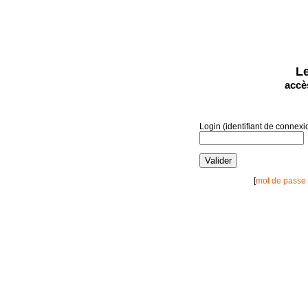
Le
accè
Login (identifiant de connexio
[
mot de passe 